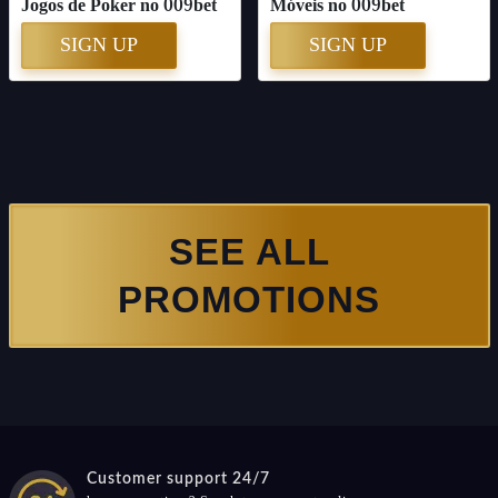
Jogos de Poker no 009bet
Móveis no 009bet
SIGN UP
SIGN UP
SEE ALL
PROMOTIONS
Customer support 24/7