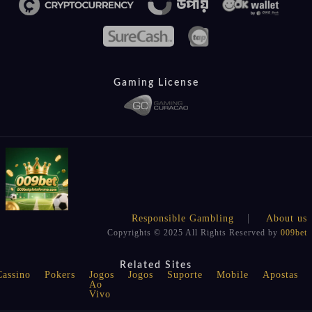
Gaming License
Responsible Gambling
About us
Copyrights © 2025 All Rights Reserved by
009bet
Related Sites
Cassino
Pokers
Jogos
Jogos
Suporte
Mobile
Apostas
Ao
Vivo