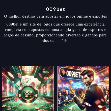
009bet
O melhor destino para apostar em jogos online e esportes
009bet é um site de jogos que oferece uma experiência
completa com apostas em uma ampla gama de esportes e
jogos de cassino, proporcionando diversão e ganhos para
todos os usuários.