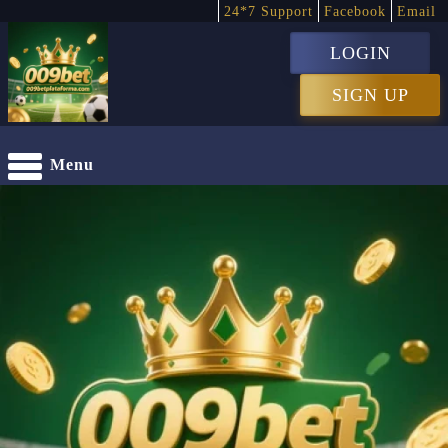
24*7 Support
Facebook
Email
LOGIN
SIGN UP
Menu